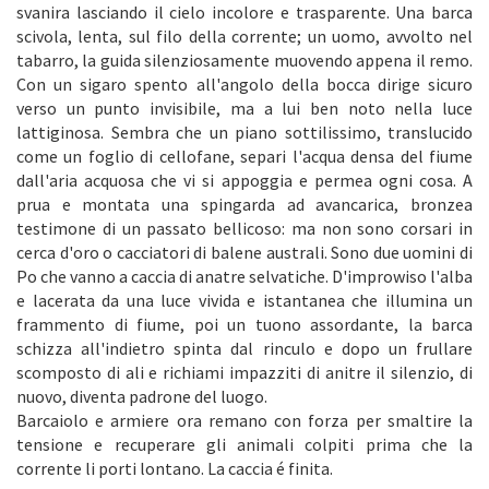
svanira lasciando il cielo incolore e trasparente. Una barca
scivola, lenta, sul filo della corrente; un uomo, avvolto nel
tabarro, la guida silenziosamente muovendo appena il remo.
Con un sigaro spento all'angolo della bocca dirige sicuro
verso un punto invisibile, ma a lui ben noto nella luce
lattiginosa. Sembra che un piano sottilissimo, translucido
come un foglio di cellofane, separi l'acqua densa del fiume
dall'aria acquosa che vi si appoggia e permea ogni cosa. A
prua e montata una spingarda ad avancarica, bronzea
testimone di un passato bellicoso: ma non sono corsari in
cerca d'oro o cacciatori di balene australi. Sono due uomini di
Po che vanno a caccia di anatre selvatiche. D'improwiso l'alba
e lacerata da una luce vivida e istantanea che illumina un
frammento di fiume, poi un tuono assordante, la barca
schizza all'indietro spinta dal rinculo e dopo un frullare
scomposto di ali e richiami impazziti di anitre il silenzio, di
nuovo, diventa padrone del luogo.
Barcaiolo e armiere ora remano con forza per smaltire la
tensione e recuperare gli animali colpiti prima che la
corrente li porti lontano. La caccia é finita.