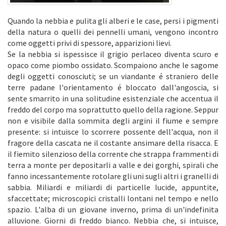
Quando la nebbia e pulita gli alberi e le case, persi i pigmenti
della natura o quelli dei pennelli umani, vengono incontro
come oggetti privi di spessore, apparizioni lievi.
Se la nebbia si ispessisce il grigio perlaceo diventa scuro e
opaco come piombo ossidato. Scompaiono anche le sagome
degli oggetti conosciuti; se un viandante é straniero delle
terre padane l'orientamento é bloccato dall'angoscia, si
sente smarrito in una solitudine esistenziale che accentua il
freddo del corpo ma soprattutto quello della ragione. Seppur
non e visibile dalla sommita degli argini il fiume e sempre
presente: si intuisce lo scorrere possente dell'acqua, non il
fragore della cascata ne il costante ansimare della risacca. E
il fiemito silenzioso della corrente che strappa frammenti di
terra a monte per depositarli a valle e dei gorghi, spirali che
fanno incessantemente rotolare gli uni sugli altri i granelli di
sabbia. Miliardi e miliardi di particelle lucide, appuntite,
sfaccettate; microscopici cristalli lontani nel tempo e nello
spazio. L'alba di un giovane inverno, prima di un'indefinita
alluvione. Giorni di freddo bianco. Nebbia che, si intuisce,