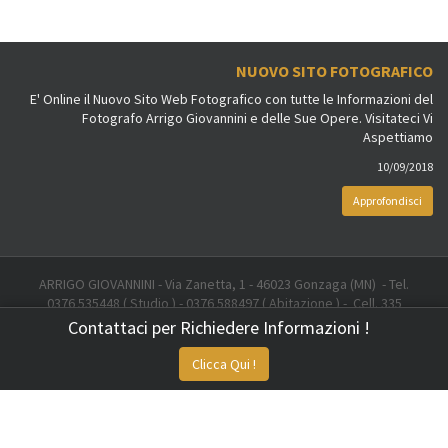
NUOVO SITO FOTOGRAFICO
E' Online il Nuovo Sito Web Fotografico con tutte le Informazioni del
Fotografo Arrigo Giovannini e delle Sue Opere. Visitateci Vi
Aspettiamo
10/09/2018
Approfondisci
ARRIGO GIOVANNINI - Via Zanetta, 1 - 46023 Gonzaga (MN) - Tel.
0376 535448 ( Studio ) - 0376 588497 ( Abitazione ) - Cell. 335
6707378 - Email: info@arrigogiovannini.it
Contattaci per Richiedere Informazioni !
Created by
Sistemi Applicati Sas
Clicca Qui !